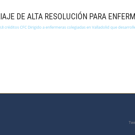
IAJE DE ALTA RESOLUCIÓN PARA ENFERM
,8 créditos CFC Dirigido a enfermeras colegiadas en Valladolid que desarrolle
Twe