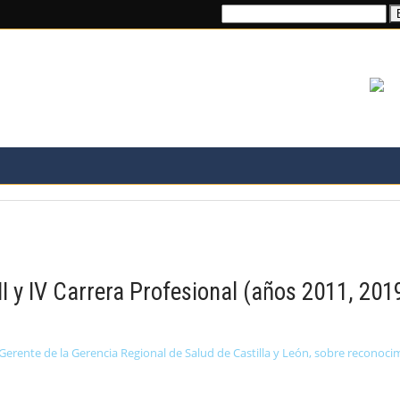
Buscar:
TRANSPARENCIA
PROFESIÓN
NAL
FORMACIÓN E INVES
III y IV Carrera Profesional (años 2011, 201
erente de la Gerencia Regional de Salud de Castilla y León, sobre reconocimi