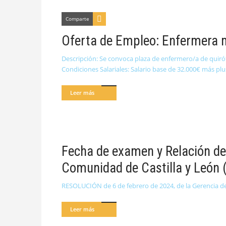
Comparte
Oferta de Empleo: Enfermera m
Descripción: Se convoca plaza de enfermero/a de quiró
Condiciones Salariales: Salario base de 32.000€ más pl
Leer más
Fecha de examen y Relación def
Comunidad de Castilla y León 
RESOLUCIÓN de 6 de febrero de 2024, de la Gerencia de S
Leer más