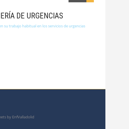
ERÍA DE URGENCIAS
n su trabajo habitual en los servicios de urgencias
ets by EnfValladolid