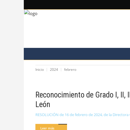
COLEGIO
VENTANILLA ÚNICA
ÁREA PERSO
COMUNICACIÓN
Inicio
2024
febrero
Reconocimiento de Grado I, II, 
León
RESOLUCIÓN de 16 de febrero de 2024, de la Directora G
Leer más