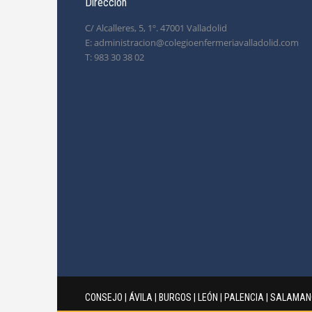
Dirección
C/ Alcalleres, 5, 1º. 47001 Valladolid
E: administracion@colegioenfermeriavalladolid.com
T: 983 30 38 02
CONSEJO
|
ÁVILA
|
BURGOS
|
LEÓN
|
PALENCIA
|
SALAMAN