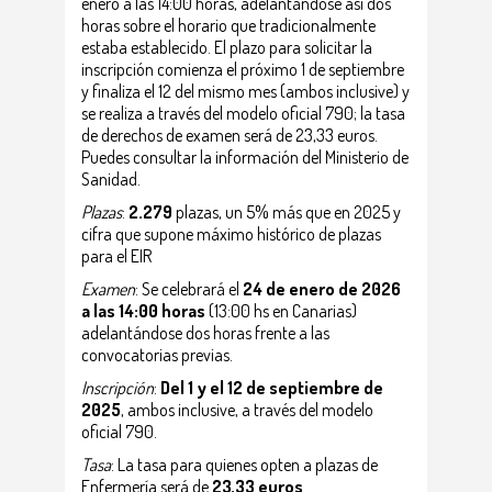
enero a las 14:00 horas, adelantándose así dos
horas sobre el horario que tradicionalmente
estaba establecido. El plazo para solicitar la
inscripción comienza el próximo 1 de septiembre
y finaliza el 12 del mismo mes (ambos inclusive) y
se realiza a través del modelo oficial 790; la tasa
de derechos de examen será de 23,33 euros.
Puedes consultar la información del Ministerio de
Sanidad.
Plazas
:
2.279
plazas, un 5% más que en 2025 y
cifra que supone máximo histórico de plazas
para el EIR
Examen
: Se celebrará el
24 de enero de 2026
a las 14:00 horas
(13:00 hs en Canarias)
adelantándose dos horas frente a las
convocatorias previas.
Inscripción
:
Del 1 y el 12 de septiembre de
2025
, ambos inclusive, a través del modelo
oficial 790.
Tasa
: La tasa para quienes opten a plazas de
Enfermería será de
23,33 euros
.