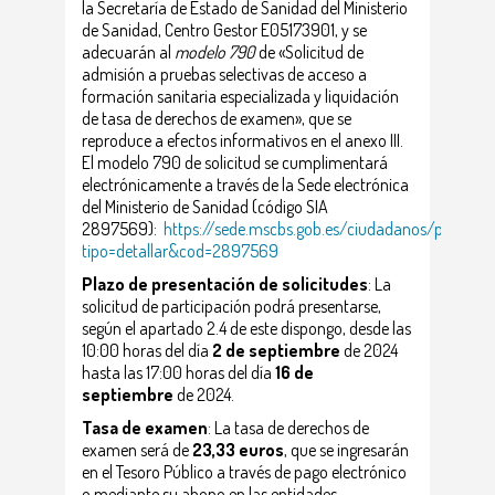
la Secretaría de Estado de Sanidad del Ministerio
de Sanidad, Centro Gestor E05173901, y se
adecuarán al
modelo 790
de «Solicitud de
admisión a pruebas selectivas de acceso a
formación sanitaria especializada y liquidación
de tasa de derechos de examen», que se
reproduce a efectos informativos en el anexo III.
El modelo 790 de solicitud se cumplimentará
electrónicamente a través de la Sede electrónica
del Ministerio de Sanidad (código SIA
2897569):
https://sede.mscbs.gob.es/ciudadanos/procAdmi
tipo=detallar&cod=2897569
Plazo de presentación de solicitudes
: La
solicitud de participación podrá presentarse,
según el apartado 2.4 de este dispongo, desde las
10:00 horas del día
2 de septiembre
de 2024
hasta las 17:00 horas del día
16 de
septiembre
de 2024.
Tasa de examen
: La tasa de derechos de
examen será de
23,33 euros
, que se ingresarán
en el Tesoro Público a través de pago electrónico
o mediante su abono en las entidades