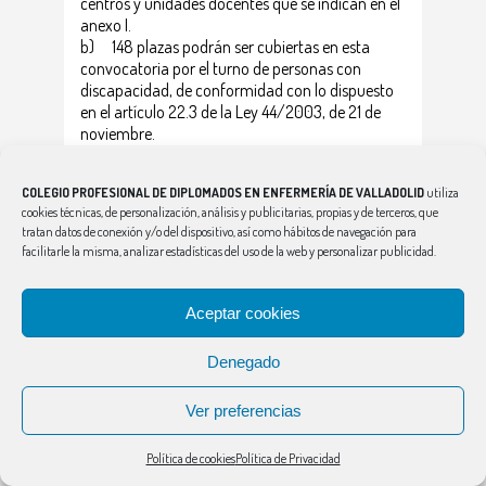
centros y unidades docentes que se indican en el
anexo I.
b) 148 plazas podrán ser cubiertas en esta
convocatoria por el turno de personas con
discapacidad, de conformidad con lo dispuesto
en el artículo 22.3 de la Ley 44/2003, de 21 de
noviembre.
c) 21 plazas podrán ser cubiertas por personas
que no sean titulares de una autorización de
COLEGIO PROFESIONAL DE DIPLOMADOS EN ENFERMERÍA DE VALLADOLID
utiliza
residencia en España, en los términos
cookies técnicas, de personalización, análisis y publicitarias, propias y de terceros, que
establecidos en el dispongo segundo, apartado
tratan datos de conexión y/o del dispositivo, así como hábitos de navegación para
1.d) de esta orden
facilitarle la misma, analizar estadísticas del uso de la web y personalizar publicidad.
ENFERMERÍA EN SALUD MENTAL
330
Aceptar cookies
ENFERMERÍA DEL TRABAJO
87
ENFERMERÍA FAMILIAR Y
891
Denegado
COMUNITARIA
ENFERMERÍA GERIÁTRICA
85
Ver preferencias
ENFERMERÍA OBSTETICO-
469
GINECOLOGICA
Política de cookies
Política de Privacidad