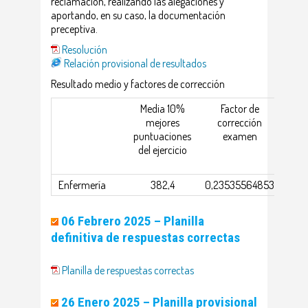
reclamación, realizando las alegaciones y
aportando, en su caso, la documentación
preceptiva.
Resolución
Relación provisional de resultados
Resultado medio y factores de corrección
Media 10%
Factor de
Me
mejores
corrección
m
puntuaciones
examen
punt
del ejercicio
de 
aca
Enfermería
382,4
0,23535564853
8
06 Febrero 2025 – Planilla
definitiva de respuestas correctas
Planilla de respuestas correctas
26 Enero 2025 – Planilla provisional