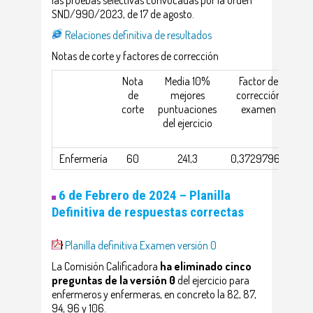
las pruebas selectivas convocadas por la orden
SND/990/2023, de 17 de agosto.
Relaciones definitiva de resultados
Notas de corte y factores de corrección
Nota
Media 10%
Factor de
M
de
mejores
corrección
corte
puntuaciones
examen
pu
del ejercicio
d
a
Enfermería
60
241,3
0,37297969
6 de Febrero de 2024 –
Planilla
Definitiva de respuestas correctas
Planilla definitiva Examen versión 0
La Comisión Calificadora
ha eliminado cinco
preguntas de la versión 0
del ejercicio para
enfermeros y enfermeras, en concreto la 82, 87,
94, 96 y 106.