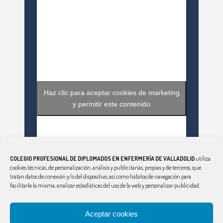
Haz clic para aceptar cookies de marketing
y permitir este contenido
COLEGIO PROFESIONAL DE DIPLOMADOS EN ENFERMERÍA DE VALLADOLID
utiliza
cookies técnicas, de personalización, análisis y publicitarias, propias y de terceros, que
tratan datos de conexión y/o del dispositivo, así como hábitos de navegación para
facilitarle la misma, analizar estadísticas del uso de la web y personalizar publicidad.
Haz clic para aceptar cookies de marketing
Aceptar cookies
Tweets by EnfValladolid