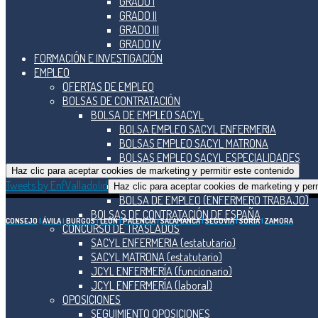
GRADO I
GRADO II
GRADO III
GRADO IV
FORMACIÓN E INVESTIGACIÓN
EMPLEO
OFERTAS DE EMPLEO
BOLSAS DE CONTRATACIÓN
BOLSA DE EMPLEO SACYL
BOLSA EMPLEO SACYL ENFERMERIA
BOLSAS EMPLEO SACYL MATRONA
BOLSAS EMPLEO SACYL ESPECIALIDADES
BOLSA DE EMPLEO JCyL
Haz clic para aceptar cookies de marketing y permitir este contenido
Tweets by EnfValladolid
BOLSA DE EMPLEO (ENFERMERÍA)
Haz clic para aceptar cookies de marketing y perm
BOLSA DE EMPLEO (ENFERMERO TRABAJO)
BOLSAS DE CONTRATACIÓN DE ESPAÑA
CONSEJO
|
ÁVILA
|
BURGOS
|
LEÓN
|
PALENCIA
|
SALAMANCA
|
SEGOVIA
|
SORIA
|
ZAMORA
CONCURSO DE TRASLADOS
SACYL ENFERMERIA (estatutario)
SACYL MATRONA (estatutario)
JCYL ENFERMERÍA (funcionario)
JCYL ENFERMERÍA (laboral)
OPOSICIONES
SEGUIMIENTO OPOSICIONES