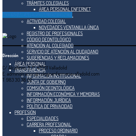
TRÁMITES COLEGIALES
ÁREA PERSONAL ENFERNET
ACCESO ÁREA PERSONAL (ENFERNET)
EJERCICIO PROFESIONAL
ACTIVIDAD COLEGIAL
NOVEDADES VENTANILLA ÚNICA
REGISTRO DE PROFESIONALES
CÓDIGO DEONTOLÓGICO
ATENCIÓN AL COLEGIADO
SERVICIO DE ATENCIÓN AL CIUDADANO
Dirección
SUGERENCIAS Y RECLAMACIONES
ÁREA PERSONAL
C/ Alcalleres, 5, 1º. 47001 Valladolid
TRANSPARENCIA
E: administracion@colegioenfermeriavalladolid.com
INFORMACIÓN INSTITUCIONAL
T: 983 30 38 02
JUNTA DE GOBIERNO
COMISIÓN DEONTOLÓGICA
INFORMACIÓN ECONÓMICA Y MEMORIAS
INFORMACIÓN JURÍDICA
POLÍTICA DE PRIVACIDAD
PROFESIÓN
ESPECIALIDADES
CARRERA PROFESIONAL
PROCESO ORDINARIO