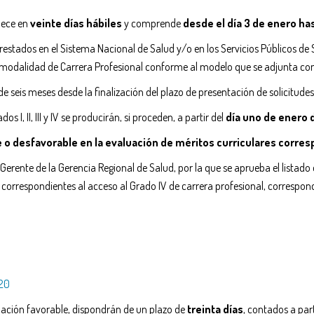
blece en
veinte días hábiles
y comprende
desde el día 3 de enero has
prestados en el Sistema Nacional de Salud y/o en los Servicios Públicos d
a modalidad de Carrera Profesional conforme al modelo que se adjunta com
 seis meses desde la finalización del plazo de presentación de solicitudes
s I, II, III y IV se producirán, si proceden, a partir del
día uno de enero 
o desfavorable en la evaluación de méritos curriculares corres
erente de la Gerencia Regional de Salud, por la que se aprueba el listado
s correspondientes al acceso al Grado IV de carrera profesional, corresp
020
uación favorable, dispondrán
de un plazo de
treinta días
, contados a part