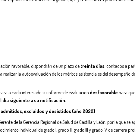
ación favorable, dispondrán de un plazo de
treinta días
, contados a part
para realizar la autoevaluación de los méritos asistenciales del desempeño de
ficará a cada interesado su informe de evaluación
desfavorable
para que
l día siguiente a su notificación.
 admitidos, excluidos y desistidos (año 2022)
ente de la Gerencia Regional de Salud de Castilla y León, por la que se ap
ocimiento individual de grado I, grado II, grado III y grado IV de carrera