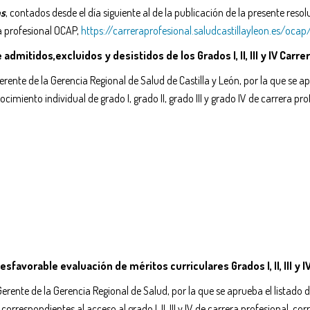
as
, contados desde el día siguiente al de la publicación de la presente reso
ra profesional OCAP,
https://carreraprofesional.saludcastillayleon.es/ocap
dmitidos,excluidos y desistidos de los Grados I, II, III y IV Carr
ente de la Gerencia Regional de Salud de Castilla y León, por la que se apr
ocimiento individual de grado I, grado II, grado III y grado IV de carrera
favorable evaluación de méritos curriculares Grados I, II, III y I
rente de la Gerencia Regional de Salud, por la que se aprueba el listado 
correspondientes al acceso al grado I, II, III y IV de carrera profesional,