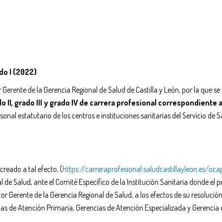
do I (2022)
erente de la Gerencia Regional de Salud de Castilla y León, por la que se 
do II, grado III y grado IV de carrera profesional correspondiente 
rsonal estatutario de los centros e instituciones sanitarias del Servicio de S
reado a tal efecto, (
https://carreraprofesional.saludcastillayleon.es/oca
al de Salud, ante el Comité Específico de la Institución Sanitaria donde el 
ector Gerente de la Gerencia Regional de Salud, a los efectos de su resoluci
ncias de Atención Primaria, Gerencias de Atención Especializada y Gerencia