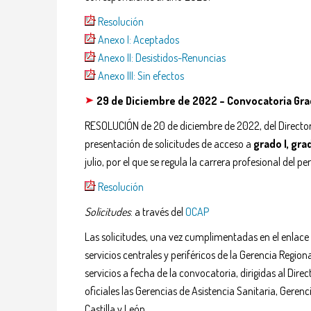
Resolución
Anexo I: Aceptados
Anexo II: Desistidos-Renuncias
Anexo III: Sin efectos
29 de Diciembre de 2022 –
Convocatoria Gra
RESOLUCIÓN de 20 de diciembre de 2022, del Director G
presentación de solicitudes de acceso a
grado I, gra
julio, por el que se regula la carrera profesional del pe
Resolución
Solicitudes
: a través del
OCAP
Las solicitudes, una vez cumplimentadas en el enlace c
servicios centrales y periféricos de la Gerencia Region
servicios a fecha de la convocatoria, dirigidas al Dir
oficiales las Gerencias de Asistencia Sanitaria, Gere
Castilla y León.