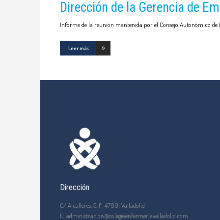
Dirección de la Gerencia de Em
Informe de la reunión mantenida por el Consejo Autonómico de Enf
Leer más
Dirección
C/ Alcalleres, 5, 1º. 47001 Valladolid
E: administracion@colegioenfermeriavalladolid.com