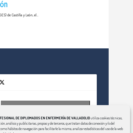
eón
S) de Castilla y León, el
Haz clic para aceptar cookies de marketing
Tweets by EnfValladolid
y permitir este contenido
FESIONAL DE DIPLOMADOS EN ENFERMERÍA DE VALLADOLID
utiliza cookies técnicas,
ión, análisis y publicitarias, propias y de terceros, que tratan datos de conexión y/o del
í como hábitos de navegación para facilitarle la misma, analizar estadísticas del uso de la web