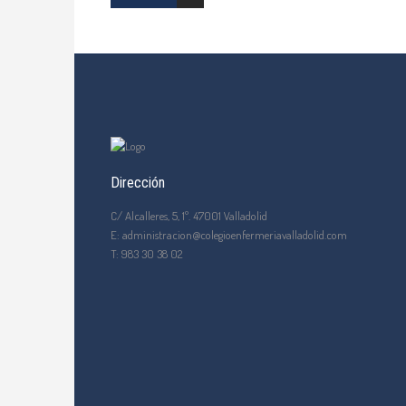
Dirección
C/ Alcalleres, 5, 1º. 47001 Valladolid
E: administracion@colegioenfermeriavalladolid.com
T: 983 30 38 02