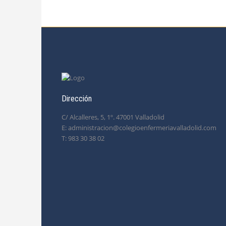
Dirección
C/ Alcalleres, 5, 1º. 47001 Valladolid
E: administracion@colegioenfermeriavalladolid.com
T: 983 30 38 02