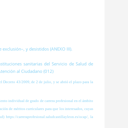
 exclusión–, y desistidos (ANEXO III).
stituciones sanitarias del Servicio de Salud de
 Atención al Ciudadano (012)
 el Decreto 43/2009, de 2 de julio,
y se abrió el plazo para la
miento individual de grado de
carrera profesional en el ámbito
uación
de méritos curriculares para que los interesados, cuyas
d) https://carreraprofesional.saludcastillayleon.es/ocap/, la