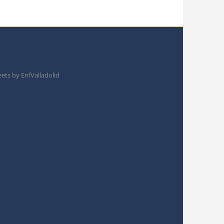
ets by EnfValladolid