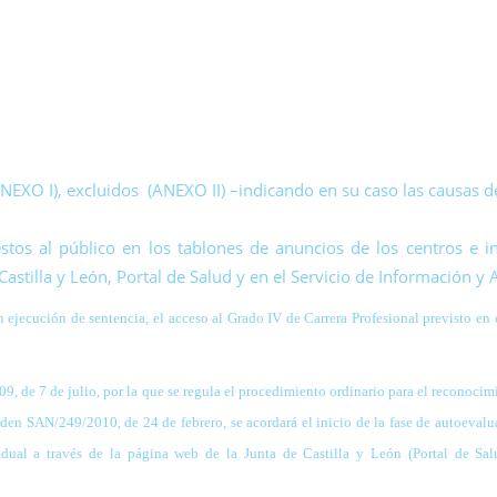
ANEXO I), excluidos (ANEXO II) –indicando en su caso las causas de
stos al público en los tablones de anuncios de los centros e in
 Castilla y León, Portal de Salud y en el Servicio de Información y
n ejecución de sentencia,
el acceso al Grado IV de Carrera Profesional previsto en
9, de 7 de julio, por la
que se regula el procedimiento ordinario para el reconoci
den SAN/249/2010, de 24 de febrero, se acordará el inicio de la fase de autoeval
idual a través de la página web de la Junta de Castilla y León
(Portal de Salu