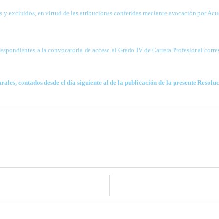
os y excluidos, en virtud de
las atribuciones conferidas mediante avocación por Acu
rrespondientes a la
convocatoria de acceso al Grado IV de Carrera Profesional corr
urales, contados desde el
día siguiente al de la publicación de la presente Resolu