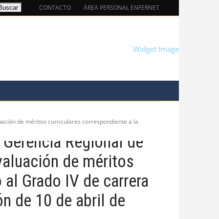
CONTACTO
ÁREA PERSONAL ENFERNET
EMPLEO
SERVICIOS
TIGACIÓN
uación de méritos curriculares correspondiente a la
 Gerencia Regional de
evaluación de méritos
 al Grado IV de carrera
n de 10 de abril de