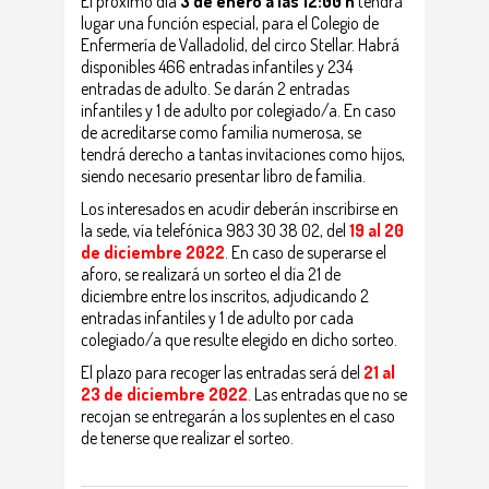
El próximo día
3 de enero a las 12:00 h
tendrá
lugar una función especial, para el Colegio de
Enfermería de Valladolid, del circo Stellar. Habrá
disponibles 466 entradas infantiles y 234
entradas de adulto. Se darán 2 entradas
infantiles y 1 de adulto por colegiado/a. En caso
de acreditarse como familia numerosa, se
tendrá derecho a tantas invitaciones como hijos,
siendo necesario presentar libro de familia.
Los interesados en acudir deberán inscribirse en
la sede, vía telefónica 983 30 38 02, del
19 al 20
de diciembre 2022
. En caso de superarse el
aforo, se realizará un sorteo el día 21 de
diciembre entre los inscritos, adjudicando 2
entradas infantiles y 1 de adulto por cada
colegiado/a que resulte elegido en dicho sorteo.
El plazo para recoger las entradas será del
21 al
23 de diciembre 2022
. Las entradas que no se
recojan se entregarán a los suplentes en el caso
de tenerse que realizar el sorteo.