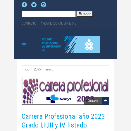
Buscar:
CONTACTO
ÁREA PERSONAL ENFERNET
Inicio
2025
enero
Comparte
Carrera Profesional año 2023
Grado I,II,III y IV, listado