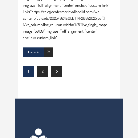
img_size="full" alignment="center" onclick="custom_link"
link="https://colegioenfermeriavalladolid.com/wp-
content/uploads/2025/02/BOLETIN-26022025.pdf"]
[/vc_column][vc_column width="1/6"][vc_single_image
image="89139" img_size="full" alignment="center"
onclick="custom_link"
Leer más
1
2