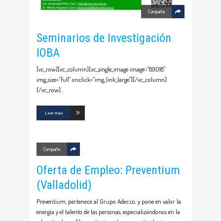
Comparte
Seminarios de Investigación
IOBA
[vc_row][vc_column][vc_single_image image="89018"
img_size="full" onclick="img_link_large"][/vc_column]
[/vc_row]
Leer más
Comparte
Oferta de Empleo: Preventium
(Valladolid)
Preventium, pertenece al Grupo Adecco, y pone en valor la
energía y el talento de las personas, especializándonos en la