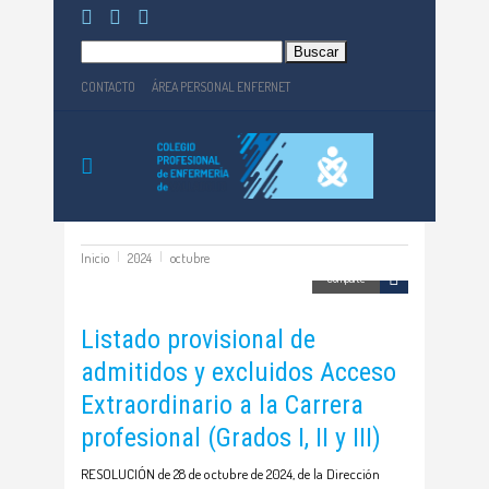
Buscar:
CONTACTO
ÁREA PERSONAL ENFERNET
Inicio
2024
octubre
Comparte
Listado provisional de
admitidos y excluidos Acceso
Extraordinario a la Carrera
profesional (Grados I, II y III)
RESOLUCIÓN de 28 de octubre de 2024, de la Dirección