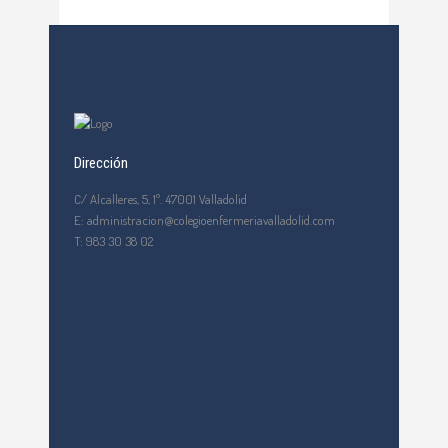
Dirección
C/ Alcalleres, 5, 1º. 47001 Valladolid
E: administracion@colegioenfermeriavalladolid.com
T: 983 30 38 02