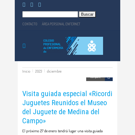
Buscar:
CONTACTO
ÁREA PERSONAL ENFERNET
Inicio
2023
diciembre
Comparte
Visita guiada especial «Ricordi
Juguetes Reunidos el Museo
del Juguete de Medina del
Campo»
El próximo 27 de enero tendrá lugar una visita guiada