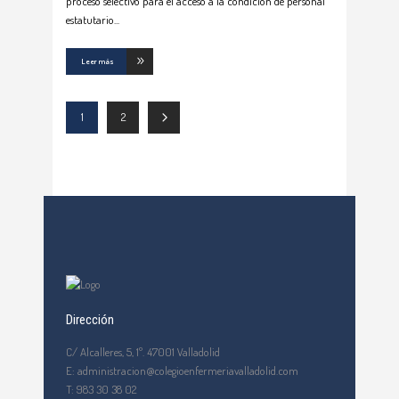
proceso selectivo para el acceso a la condición de personal
estatutario
Leer más
1
2
Dirección
C/ Alcalleres, 5, 1º. 47001 Valladolid
E: administracion@colegioenfermeriavalladolid.com
T: 983 30 38 02