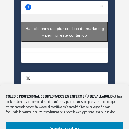
Haz clic para aceptar cookies de marketing
y permitir este contenido
COLEGIO PROFESIONAL DE DIPLOMADOS EN ENFERMERÍA DE VALLADOLID
utiliza
Haz clic para aceptar cookies de marketing
cookies técnicas, de personalización, análisis y publicitarias, propias y de terceros, que
Tweets by EnfValladolid
y permitir este contenido
tratan datos de conexión y/o del dispositivo, así como hábitos de navegación para
facilitarle la misma, analizar estadísticas del uso de la web y personalizar publicidad.
Aceptar cookies