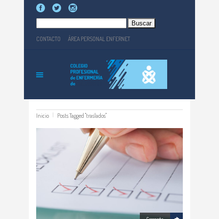
Buscar:
CONTACTO
ÁREA PERSONAL ENFERNET
Inicio
Posts Tagged "traslados"
Comparte