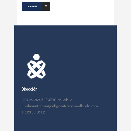
Leer más
Dirección
C/ Alcalleres, 5, 1º. 47001 Valladolid
E: administracion@colegioenfermeriavalladolid.com
T: 983 30 38 02