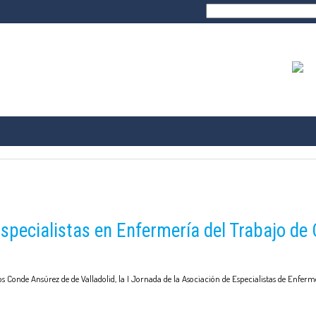
Buscar:
TRANSPARENCIA
PROFESIÓN
NAL
FORMACIÓN E INVES
Especialistas en Enfermería del Trabajo de
os Conde Ansúrez de de Valladolid, la I Jornada de la Asociación de Especialistas de Enferm