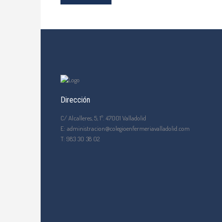
Dirección
C/ Alcalleres, 5, 1º. 47001 Valladolid
E: administracion@colegioenfermeriavalladolid.com
T: 983 30 38 02