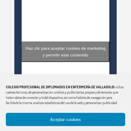
Haz clic para aceptar cookies de marketing
y permitir este contenido
COLEGIO PROFESIONAL DE DIPLOMADOS EN ENFERMERÍA DE VALLADOLID
utiliza
cookies técnicas, de personalización, análisis y publicitarias, propias y de terceros, que
tratan datos de conexión y/o del dispositivo, así como hábitos de navegación para
facilitarle la misma, analizar estadísticas del uso de la web y personalizar publicidad.
Haz clic para aceptar cookies de marketing
Aceptar cookies
Tweets by EnfValladolid
y permitir este contenido