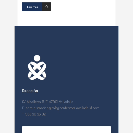
Leer más
Dirección
C/ Alcalleres, 5, 1º. 47001 Valladolid
E: administracion@colegioenfermeriavalladolid.com
T: 983 30 38 02