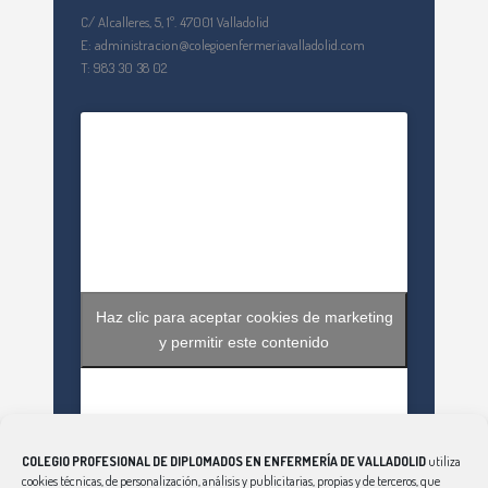
C/ Alcalleres, 5, 1º. 47001 Valladolid
E: administracion@colegioenfermeriavalladolid.com
T: 983 30 38 02
Haz clic para aceptar cookies de marketing
y permitir este contenido
COLEGIO PROFESIONAL DE DIPLOMADOS EN ENFERMERÍA DE VALLADOLID
utiliza
cookies técnicas, de personalización, análisis y publicitarias, propias y de terceros, que