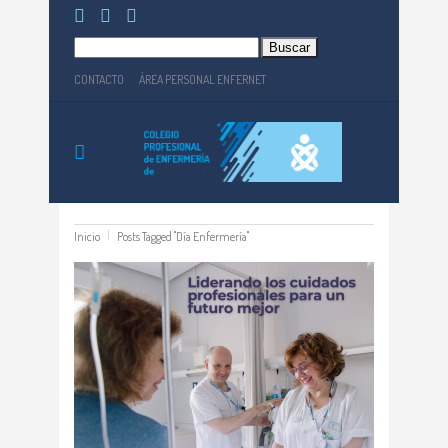
Buscar:
CONTACTO
ÁREA PERSONAL ENFERNET
Inicio
Posts Tagged "Día Enfermería"