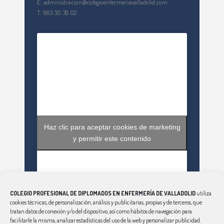
E: administracion@colegioenfermeriavalladolid.com
T: 983 30 38 02
Haz clic para aceptar cookies de marketing
y permitir este contenido
COLEGIO PROFESIONAL DE DIPLOMADOS EN ENFERMERÍA DE VALLADOLID
utiliza
cookies técnicas, de personalización, análisis y publicitarias, propias y de terceros, que
tratan datos de conexión y/o del dispositivo, así como hábitos de navegación para
facilitarle la misma, analizar estadísticas del uso de la web y personalizar publicidad.