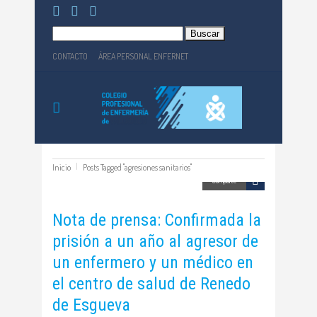
Buscar:
CONTACTO
ÁREA PERSONAL ENFERNET
Inicio
Posts Tagged "agresiones sanitarios"
Comparte
Nota de prensa: Confirmada la
prisión a un año al agresor de
un enfermero y un médico en
el centro de salud de Renedo
de Esgueva