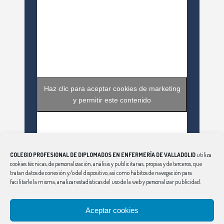
Haz clic para aceptar cookies de marketing
y permitir este contenido
COLEGIO PROFESIONAL DE DIPLOMADOS EN ENFERMERÍA DE VALLADOLID
utiliza
cookies técnicas, de personalización, análisis y publicitarias, propias y de terceros, que
tratan datos de conexión y/o del dispositivo, así como hábitos de navegación para
facilitarle la misma, analizar estadísticas del uso de la web y personalizar publicidad.
Haz clic para aceptar cookies de marketing
Aceptar cookies
Tweets by EnfValladolid
y permitir este contenido