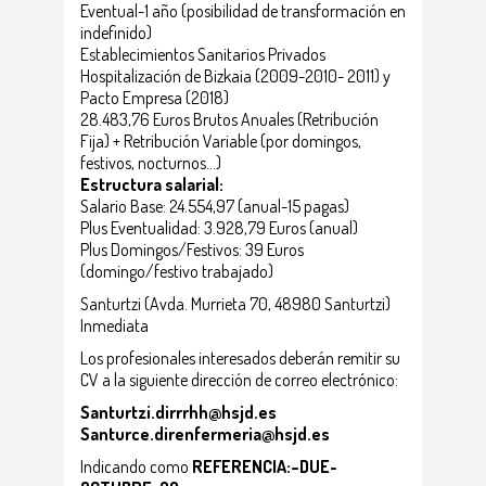
Eventual-1 año (posibilidad de transformación en
indefinido)
Establecimientos Sanitarios Privados
Hospitalización de Bizkaia (2009-2010- 2011) y
Pacto Empresa (2018)
28.483,76 Euros Brutos Anuales (Retribución
Fija) + Retribución Variable (por domingos,
festivos, nocturnos…)
Estructura salarial:
Salario Base: 24.554,97 (anual-15 pagas)
Plus Eventualidad: 3.928,79 Euros (anual)
Plus Domingos/Festivos: 39 Euros
(domingo/festivo trabajado)
Santurtzi (Avda. Murrieta 70, 48980 Santurtzi)
Inmediata
Los profesionales interesados deberán remitir su
CV a la siguiente dirección de correo electrónico:
Santurtzi.dirrrhh@hsjd.es
Santurce.direnfermeria@hsjd.es
Indicando como
REFERENCIA:–DUE-