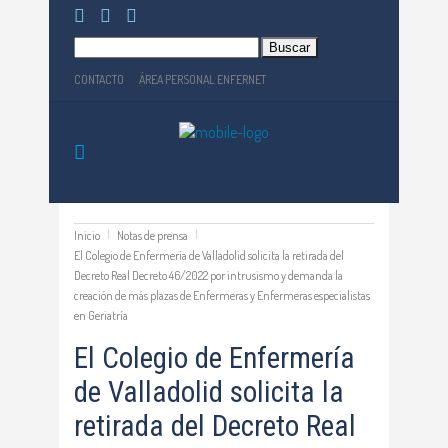
Buscar:
CONTACTO
ÁREA PERSONAL ENFERNET
Inicio
Notas de prensa
El Colegio de Enfermería de Valladolid solicita la retirada del
Decreto Real Decreto 46/2022 por intrusismo y demanda la
creación de más plazas de Enfermeras y Enfermeras especialistas
en Geriatría
El Colegio de Enfermería
de Valladolid solicita la
retirada del Decreto Real