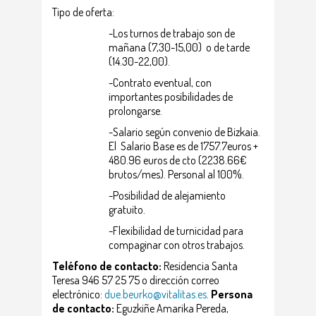
Tipo de oferta:
-Los turnos de trabajo son de
mañana (7,30-15,00) o de tarde
(14.30-22,00).
-Contrato eventual, con
importantes posibilidades de
prolongarse.
-Salario según convenio de Bizkaia.
El Salario Base es de 1757.7euros +
480.96 euros de cto (2238.66€
brutos/mes). Personal al 100%.
-Posibilidad de alejamiento
gratuito.
-Flexibilidad de turnicidad para
compaginar con otros trabajos.
Teléfono de contacto:
Residencia Santa
Teresa 946 57 25 75 o dirección correo
electrónico:
due.beurko@vitalitas.es
.
Persona
de contacto:
Eguzkiñe Amarika Pereda,