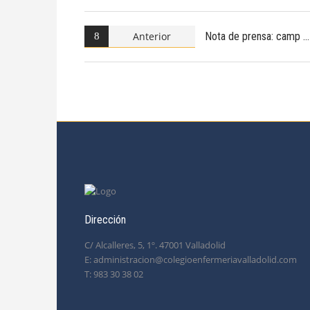
Anterior
Nota de prensa: camp
Dirección
C/ Alcalleres, 5, 1º. 47001 Valladolid
E: administracion@colegioenfermeriavalladolid.com
T: 983 30 38 02