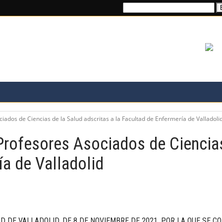
Buscar:
TRANSPARENCIA
PROFESIÓN
ONAL
FORMACIÓN E IN
iados de Ciencias de la Salud adscritas a la Facultad de Enfermería de Valladoli
Profesores Asociados de Ciencias
ía de Valladolid
AD DE VALLADO
LID, DE 8 DE NOVIEMBRE
DE 2021, POR LA QUE SE
CO