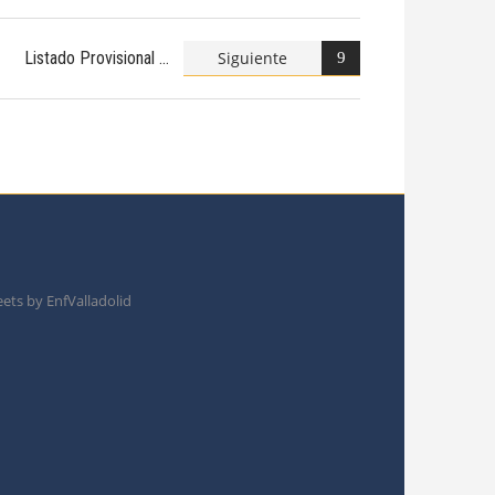
Siguiente
Listado Provisional
ets by EnfValladolid