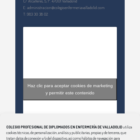
C/ Alcalleres, 5, 1º. 47001 Valladolid
E: administracion@colegioenfermeriavalladolid.com
T: 983 30 38 02
Haz clic para aceptar cookies de marketing
y permitir este contenido
COLEGIO PROFESIONAL DE DIPLOMADOS EN ENFERMERÍA DE VALLADOLID
utiliza
cookies técnicas, de personalización, análisis y publicitarias, propias y de terceros, que
tratan datos de conexión y/o del dispositivo, así como hábitos de navegación para