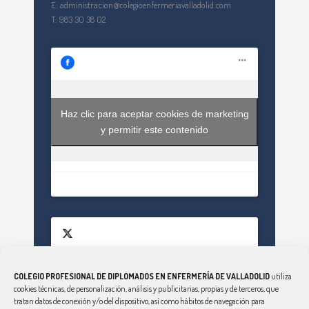
E: administracion@colegioenfermeriavalladolid.com
T: 983 30 38 02
Haz clic para aceptar cookies de marketing
y permitir este contenido
COLEGIO PROFESIONAL DE DIPLOMADOS EN ENFERMERÍA DE VALLADOLID
utiliza
Haz clic para aceptar cookies de marketing
cookies técnicas, de personalización, análisis y publicitarias, propias y de terceros, que
Tweets by EnfValladolid
y permitir este contenido
tratan datos de conexión y/o del dispositivo, así como hábitos de navegación para