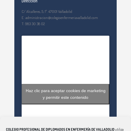
Dirección
C/ Alcalleres, 5, 1º. 47001 Valladolid
E: administracion@colegioenfermeriavalladolid.com
T: 983 30 38 02
Haz clic para aceptar cookies de marketing
y permitir este contenido
COLEGIO PROFESIONAL DE DIPLOMADOS EN ENFERMERÍA DE VALLADOLID
utiliza