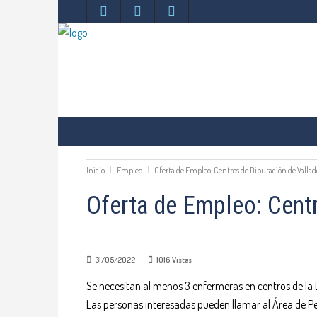
COLEGIO
VENTANILLA ÚNICA
ÁREA PERS
COMUNICACIÓN
Inicio
Empleo
Oferta de Empleo: Centros de Diputación de Vallad
Oferta de Empleo: Centr
31/05/2022
1016
Vistas
Se necesitan al menos 3 enfermeras en centros de la D
Las personas interesadas pueden llamar al Área de P