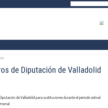
Buscar:
TRANSPARENCIA
PROFESIÓN
ONAL
FORMACIÓN E IN
olid
os de Diputación de Valladolid
iputación de Valladolid para sustituciones durante el periodo estival.
ersonal