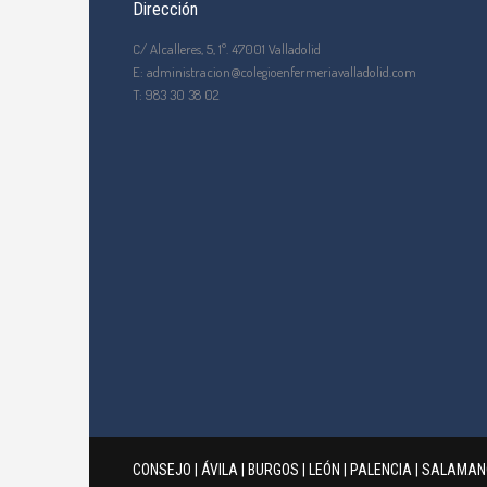
Dirección
C/ Alcalleres, 5, 1º. 47001 Valladolid
E: administracion@colegioenfermeriavalladolid.com
T: 983 30 38 02
CONSEJO
|
ÁVILA
|
BURGOS
|
LEÓN
|
PALENCIA
|
SALAMAN