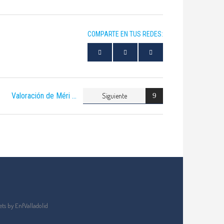
COMPARTE EN TUS REDES:
Valoración de Méri
Siguiente
ts by EnfValladolid