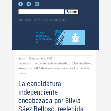
Buscar:
CONTACTO
ÁREA PERSONAL ENFERNET
Inicio
Notas de prensa 2022
La candidatura independiente encabezada por Silvia Sáez Belloso,
reelegida con el 63% de los votos, en el proceso electoral del 21 de
marzo
La candidatura
independiente
encabezada por Silvia
Sáez Belloso, reelegida