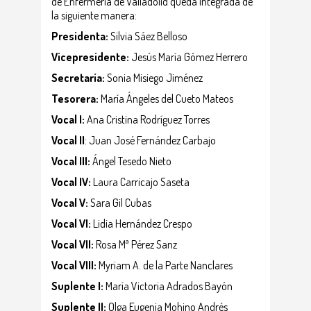
de Enfermería de Valladolid queda integrada de
la siguiente manera:
Presidenta:
Silvia Sáez Belloso
Vicepresidente:
Jesús María Gómez Herrero
Secretaria:
Sonia Misiego Jiménez
Tesorera:
María Ángeles del Cueto Mateos
Vocal I:
Ana Cristina Rodríguez Torres
Vocal II
: Juan José Fernández Carbajo
Vocal III:
Ángel Tesedo Nieto
Vocal IV:
Laura Carricajo Saseta
Vocal V:
Sara Gil Cubas
Vocal VI:
Lidia Hernández Crespo
Vocal VII:
Rosa Mª Pérez Sanz
Vocal VIII:
Myriam A. de la Parte Nanclares
Suplente I:
María Victoria Adrados Bayón
Suplente II:
Olga Eugenia Mohino Andrés