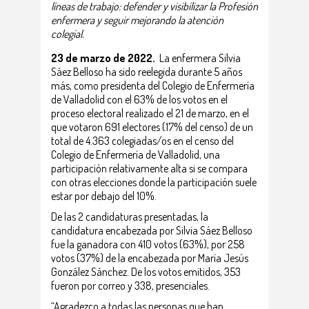
líneas de trabajo: defender y visibilizar la Profesión
enfermera y seguir mejorando la atención
colegial.
23 de marzo
de 2022.
La enfermera Silvia
Sáez Belloso ha sido reelegida durante 5 años
más, como presidenta del Colegio de Enfermería
de Valladolid con el 63% de los votos en el
proceso electoral realizado el 21 de marzo, en el
que votaron 691 electores (17% del censo) de un
total de 4.363 colegiadas/os en el censo del
Colegio de Enfermería de Valladolid, una
participación relativamente alta si se compara
con otras elecciones donde la participación suele
estar por debajo del 10%.
De las 2 candidaturas presentadas, la
candidatura encabezada por Silvia Sáez Belloso
fue la ganadora con 410 votos (63%), por 258
votos (37%) de la encabezada por María Jesús
González Sánchez. De los votos emitidos, 353
fueron por correo y 338, presenciales.
“Agradezco a todas las personas que han