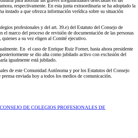
naria para abordar las graves irregularidades detectadas en las
mora, respectivamente. En esta junta extraordinaria se ha adoptado la
ha instado a que ofrezca información verídica sobre su situación
gios profesionales y del art. 39.e) del Estatuto del Consejo de
o en el marco del proceso de revisión de documentación de las personas
 quienes a su vez eligen al Comité ejecutivo.
sualmente. En el caso de Enrique Ruiz Forner, hasta ahora presidente
 posteriormente se dio alta como jubilado activo con exclusión del
ría igualmente está jubilado.
onales de este Comunidad Autónoma y por los Estatutos del Consejo
de prensa enviada hoy a todos los medios de comunicación.
CONSEJO DE COLEGIOS PROFESIONALES DE