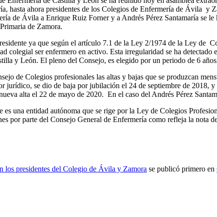
e Enfermería de Castilla y León se ha reunido hoy en asamblea extraordi
, hasta ahora presidentes de los Colegios de Enfermería de Ávila y Za
ería de Ávila a Enrique Ruiz Forner y a Andrés Pérez Santamaría se le 
 Primaria de Zamora.
sidente ya que según el artículo 7.1 de la Ley 2/1974 de la Ley de Cole
idad colegial ser enfermero en activo. Esta irregularidad se ha detectad
lla y León. El pleno del Consejo, es elegido por un periodo de 6 años,
nsejo de Colegios profesionales las altas y bajas que se produzcan men
 jurídico, se dio de baja por jubilación el 24 de septiembre de 2018, y
 nueva alta el 22 de mayo de 2020. En el caso del Andrés Pérez Santama
ue es una entidad autónoma que se rige por la Ley de Colegios Profesi
nes por parte del Consejo General de Enfermería como refleja la nota 
en los presidentes del Colegio de Ávila y Zamora
se publicó primero en