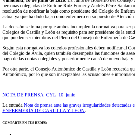
Valladolid, 10 de junio de 2020
. La Junta de Gobierno del Consejo d
personas colegiadas de Enrique Ruiz Forner y Andrés Pérez Santamaría
resolución de notificar la baja como presidente del Colegio de Enferm
actual ya que ha dado baja como enfermero en su puesto de Atención
La decisión se toma por que ambos incumplen la normativa para ser pre
Colegios de Castilla y León es requisito para ser presidente de la ent
que pueden ser miembros del Pleno del Consejo de Enfermería de Casti
Según esta normativa los colegios profesionales deben notificar al Co
del Colegio de Ávila, quien también desempeña las funciones de asesor
pago de las cuotas colegiales y posteriormente causó de nuevo baja y
Por otra parte, el Consejo Autonómico de Castilla y León recuerda q
Autonómico, por lo que son inaceptables las acusaciones e intromisio
NOTA DE PRENSA_CYL_10_junio
La entrada
Nota de prensa ante las graves irregularidades detectadas 
ENFERMERÍA DE CASTILLA Y LEÓN
.
COMPARTE EN TUS REDES: