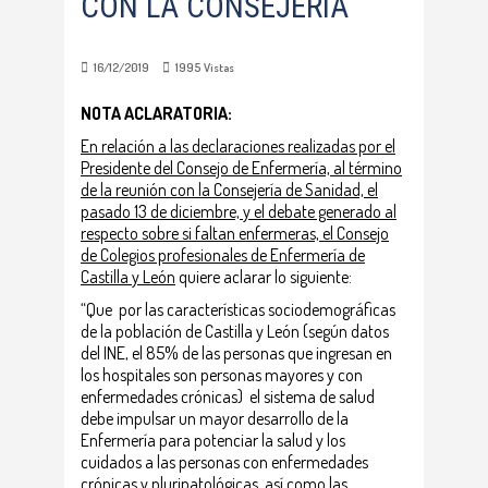
CON LA CONSEJERÍA
16/12/2019
1995
Vistas
NOTA ACLARATORIA:
En relación a las declaraciones realizadas por el
Presidente del Consejo de Enfermería, al término
de la reunión con la Consejería de Sanidad, el
pasado 13 de diciembre, y el debate generado al
respecto sobre si faltan enfermeras, el Consejo
de Colegios profesionales de Enfermería de
Castilla y León
quiere aclarar lo siguiente:
“Que por las características sociodemográficas
de la población de Castilla y León (según datos
del INE, el 85% de las personas que ingresan en
los hospitales son personas mayores y con
enfermedades crónicas) el sistema de salud
debe impulsar un mayor desarrollo de la
Enfermería para potenciar la salud y los
cuidados a las personas con enfermedades
crónicas y pluripatológicas, así como las