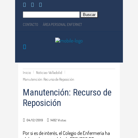
Buscar:
CONTACTO
ÁREA PERSONAL ENFERNET
Inicio
Noticias-Valladolid
Manutención: Recurso de Reposición
Manutención: Recurso de
Reposición
04/12/2019
1482
Vistas
Por si es de interés, el Colegio de Enfermería ha