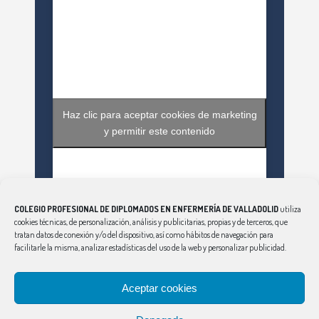
Haz clic para aceptar cookies de marketing
y permitir este contenido
COLEGIO PROFESIONAL DE DIPLOMADOS EN ENFERMERÍA DE VALLADOLID
utiliza
cookies técnicas, de personalización, análisis y publicitarias, propias y de terceros, que
tratan datos de conexión y/o del dispositivo, así como hábitos de navegación para
facilitarle la misma, analizar estadísticas del uso de la web y personalizar publicidad.
Haz clic para aceptar cookies de marketing
Aceptar cookies
Tweets by EnfValladolid
y permitir este contenido