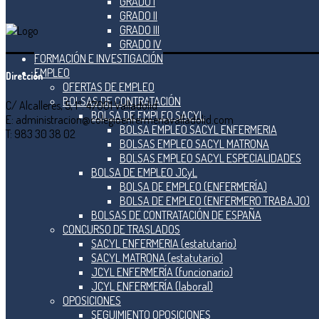
GRADO I
GRADO II
GRADO III
GRADO IV
FORMACIÓN E INVESTIGACIÓN
EMPLEO
Dirección
OFERTAS DE EMPLEO
BOLSAS DE CONTRATACIÓN
C/ Alcalleres, 5, 1º. 47001 Valladolid
BOLSA DE EMPLEO SACYL
E: administracion@colegioenfermeriavalladolid.com
BOLSA EMPLEO SACYL ENFERMERIA
T: 983 30 38 02
BOLSAS EMPLEO SACYL MATRONA
BOLSAS EMPLEO SACYL ESPECIALIDADES
BOLSA DE EMPLEO JCyL
BOLSA DE EMPLEO (ENFERMERÍA)
BOLSA DE EMPLEO (ENFERMERO TRABAJO)
BOLSAS DE CONTRATACIÓN DE ESPAÑA
CONCURSO DE TRASLADOS
SACYL ENFERMERIA (estatutario)
SACYL MATRONA (estatutario)
JCYL ENFERMERÍA (funcionario)
JCYL ENFERMERÍA (laboral)
OPOSICIONES
SEGUIMIENTO OPOSICIONES