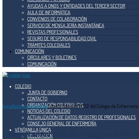
AYUDAS A ONGS Y ENTIDADES DEL TERCER SECTOR
AULA DE INFORMÁTICA
CONVENIOS DE COLABORACIÓN
SERVICIO DE MENSAJERÍA INSTANTÁNEA
REVISTAS PROFESIONALES
SEGURO DE RESPONSABILIDAD CIVIL
TRÁMITES COLEGIALES
COMUNICACIÓN
CIRCULARES Y BOLETINES
COMUNICACIÓN
COLEGIO
JUNTA DE GOBIERNO
CONTACTO
ORGANIZACIÓN COLEGIAL CYL
Inicio
Noticias-Valladolid
Lotería Navidad 2022 del Colegio de Enfermería 
NOTICIAS DEL COLEGIO
ACTUALIZACIÓN DE DATOS REGISTRO DE PROFESIONALES
CONSEJO GENERAL DE ENFERMERÍA
VENTANILLA ÚNICA
Lotería Navidad 2022 del Colegio de Enfermer
COLEGIACIÓN