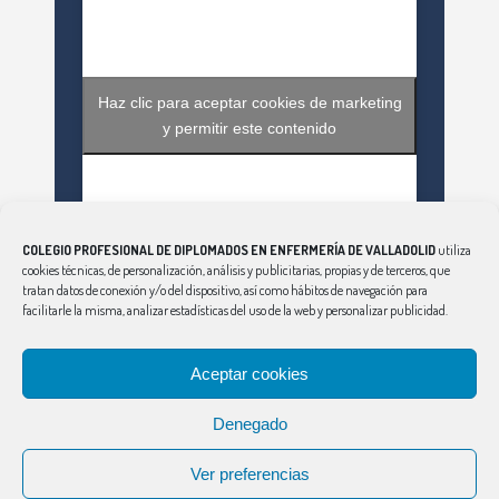
Haz clic para aceptar cookies de marketing
y permitir este contenido
COLEGIO PROFESIONAL DE DIPLOMADOS EN ENFERMERÍA DE VALLADOLID
utiliza
cookies técnicas, de personalización, análisis y publicitarias, propias y de terceros, que
tratan datos de conexión y/o del dispositivo, así como hábitos de navegación para
facilitarle la misma, analizar estadísticas del uso de la web y personalizar publicidad.
Haz clic para aceptar cookies de marketing
Aceptar cookies
Tweets by EnfValladolid
y permitir este contenido
Denegado
Ver preferencias
CONSEJO
|
ÁVILA
|
BURGOS
|
LEÓN
|
PALENCIA
|