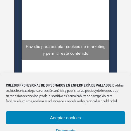
Haz clic para aceptar cookies de marketing
y permitir este contenido
COLEGIO PROFESIONAL DE DIPLOMADOS EN ENFERMERÍA DE VALLADOLID
utiliza
cookies técnicas, de personalización, análisis y publicitarias, propias y de terceros, que
tratan datos de conexión y/o del dispositivo, así como hábitos de navegación para
facilitarle la misma, analizar estadísticas del uso de la web y personalizar publicidad.
Haz clic para aceptar cookies de marketing
Aceptar cookies
Tweets by EnfValladolid
y permitir este contenido
Denegado