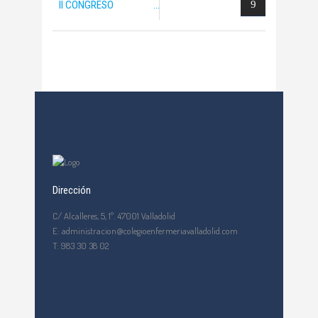
II CONGRESO
INTERNAC
Dirección
C/ Alcalleres, 5, 1º. 47001 Valladolid
E: administracion@colegioenfermeriavalladolid.com
T: 983 30 38 02