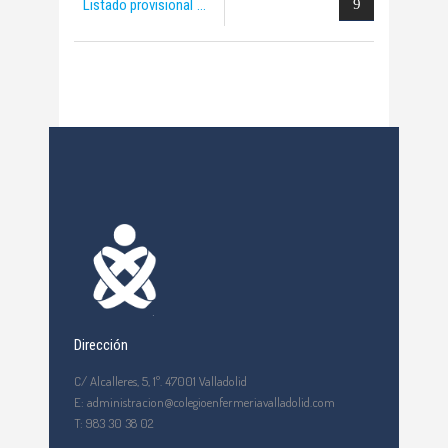
Listado provisional
Dirección
C/ Alcalleres, 5, 1º. 47001 Valladolid
E: administracion@colegioenfermeriavalladolid.com
T: 983 30 38 02