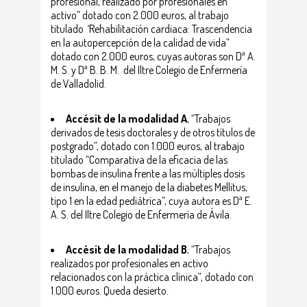
profesional, realizado por profesionales en
activo” dotado con 2.000 euros, al trabajo
titulado
“
Rehabilitación cardiaca: Trascendencia
en la autopercepción de la calidad de vida”
dotado con 2.000 euros, cuyas autoras son Dª A.
M. S. y Dª B. B. M. del Iltre Colegio de Enfermería
de Valladolid.
Accésit de la modalidad A
, “Trabajos
derivados de tesis doctorales y de otros títulos de
postgrado”, dotado con 1.000 euros, al trabajo
titulado “Comparativa de la eficacia de las
bombas de insulina frente a las múltiples dosis
de insulina, en el manejo de la diabetes Mellitus,
tipo 1 en la edad pediátrica”, cuya autora es Dª E.
A. S. del Iltre Colegio de Enfermería de Ávila.
Accésit de la modalidad B
, “Trabajos
realizados por profesionales en activo
relacionados con la práctica clínica”, dotado con
1.000 euros. Queda desierto.