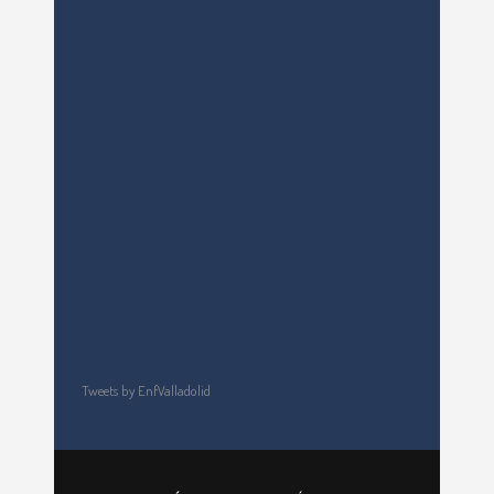
Tweets by EnfValladolid