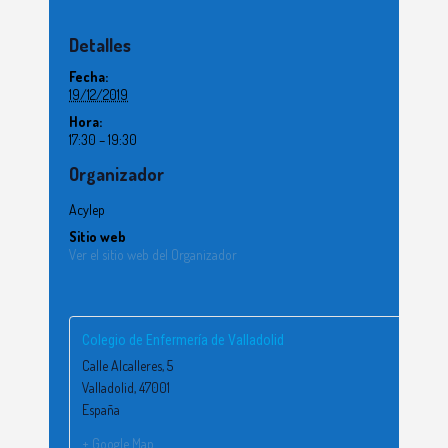
Detalles
Fecha:
19/12/2019
Hora:
17:30 – 19:30
Organizador
Acylep
Sitio web
Ver el sitio web del Organizador
Colegio de Enfermería de Valladolid
Calle Alcalleres, 5
Valladolid
,
47001
España
+ Google Map