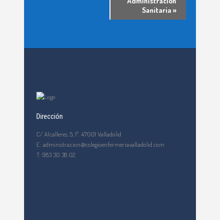
Administración
Sanitaria
»
Dirección
C/ Alcalleres, 5, 1º. 47001 Valladolid
E: administracion@colegioenfermeriavalladolid.com
T: 983 30 38 02