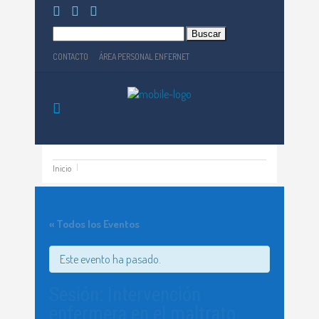
Buscar:
CONTACTO
ÁREA PERSONAL ENFERNET
Inicio
« Todos los Eventos
Este evento ha pasado.
Sesión: Intervención
enfermera en el maltrato