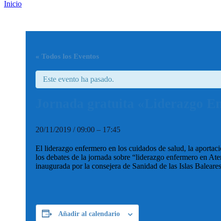
Inicio
« Todos los Eventos
Este evento ha pasado.
Jornada gratuita «Liderazgo Enf
20/11/2019
/
09:00
–
17:45
El liderazgo enfermero en los cuidados de salud, la aportac
los debates de la jornada sobre “liderazgo enfermero en Ate
inaugurada por la consejera de Sanidad de las Islas Baleares
Añadir al calendario