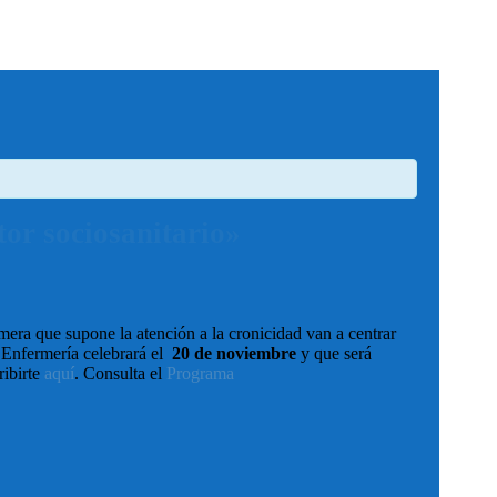
or sociosanitario»
mera que supone la atención a la cronicidad van a centrar
e Enfermería celebrará el
20 de noviembre
y que será
ribirte
aquí
. Consulta el
Programa