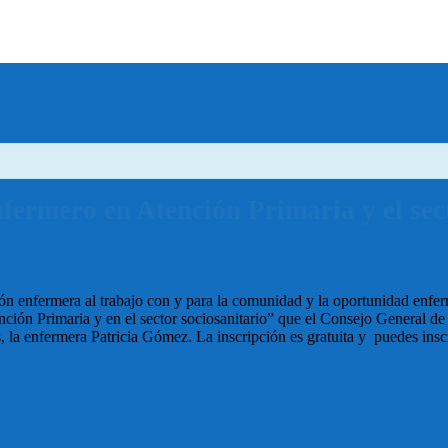
ermero en Atención Primaria y el sect
ión enfermera al trabajo con y para la comunidad y la oportunidad enfer
nción Primaria y en el sector sociosanitario” que el Consejo General d
, la enfermera Patricia Gómez. La inscripción es gratuita y puedes insc