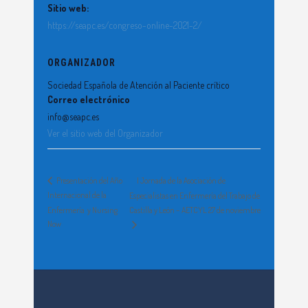
Sitio web:
https://seapc.es/congreso-online-2021-2/
ORGANIZADOR
Sociedad Española de Atención al Paciente crítico
Correo electrónico
info@seapc.es
Ver el sitio web del Organizador
I Jornada de la Asociación de
Presentación del Año
Internacional de la
Especialistas en Enfermería del Trabajo de
Enfermería y Nursing
Castilla y León – AETCYL 27 de noviembre
Now