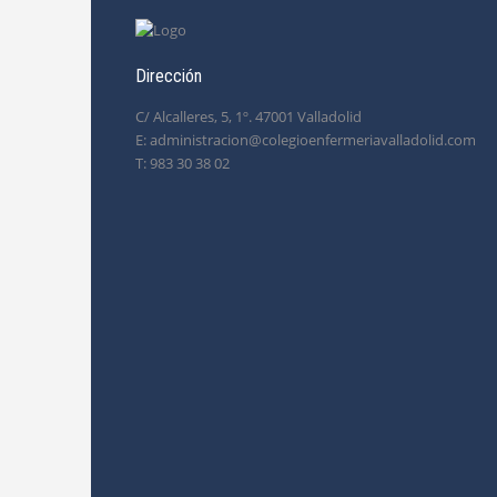
Dirección
C/ Alcalleres, 5, 1º. 47001 Valladolid
E: administracion@colegioenfermeriavalladolid.com
T: 983 30 38 02