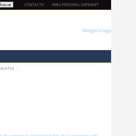
CONTACTO
ÁREA PERSONAL ENFERNET
EMPLEO
SERVICIOS
VESTIGACIÓN
IALISTAS
de personal estatutario fijo de la categoría de