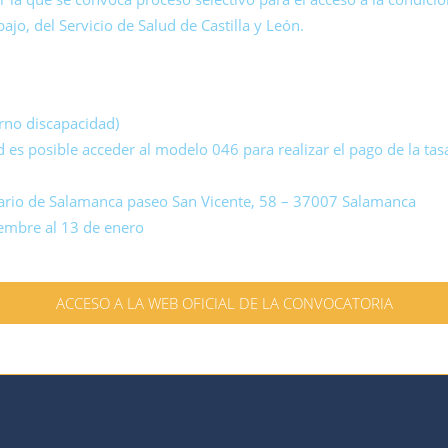
jo, del Servicio de Salud de Castilla y León.
urno discapacidad)
d es posible acceder al modelo 046 para realizar el pago de la t
tario de Salamanca paseo San Vicente, 58 – 37007 Salamanca
iembre al 13 de enero
ACCESO A LA WEB OFICIAL DE LA CONVOCATORIA