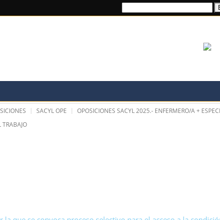
Buscar:
TRANSPARENCIA
PROFESIÓN
ONAL
FORMACIÓN E IN
SICIONES
SACYL OPE
OPOSICIONES SACYL 2025.- ENFERMERO/A + ESPEC
L TRABAJO
 que se convoca proceso selectivo para el acceso a la condición 