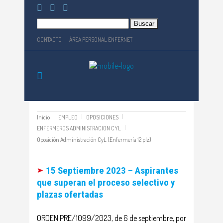
Buscar:
CONTACTO
ÁREA PERSONAL ENFERNET
Inicio
EMPLEO
OPOSICIONES
ENFERMEROS ADMINISTRACION CYL
Oposición Administración CyL (Enfermería 12 plz)
15 Septiembre 2023 – Aspirantes
que superan el proceso selectivo y
plazas ofertadas
ORDEN PRE/1099/2023, de 6 de septiembre, por