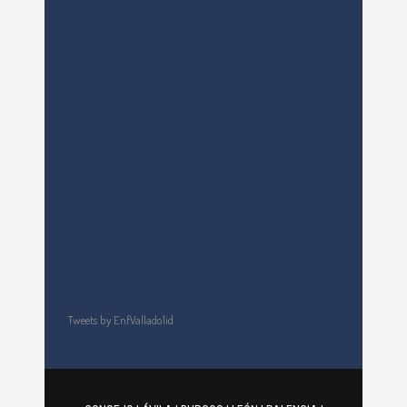
Tweets by EnfValladolid