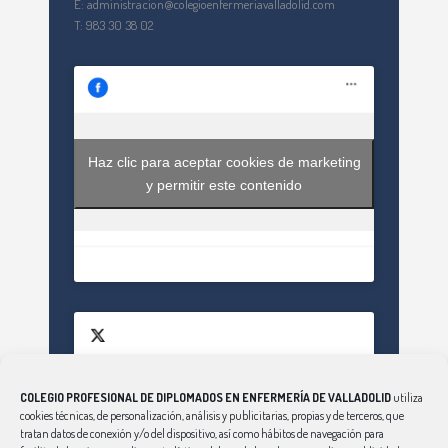
E: administracion@colegioenfermeriavalladolid.com
T: 983 30 38 02
Haz clic para aceptar cookies de marketing
y permitir este contenido
COLEGIO PROFESIONAL DE DIPLOMADOS EN ENFERMERÍA DE VALLADOLID
utiliza
Haz clic para aceptar cookies de marketing
cookies técnicas, de personalización, análisis y publicitarias, propias y de terceros, que
Tweets by EnfValladolid
y permitir este contenido
tratan datos de conexión y/o del dispositivo, así como hábitos de navegación para