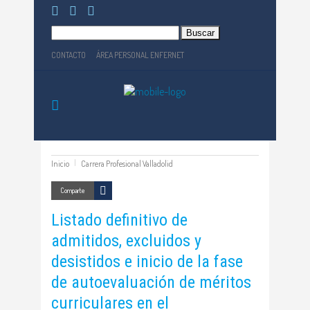
Buscar:
CONTACTO
ÁREA PERSONAL ENFERNET
Inicio
Carrera Profesional Valladolid
Comparte
Listado definitivo de
admitidos, excluidos y
desistidos e inicio de la fase
de autoevaluación de méritos
curriculares en el