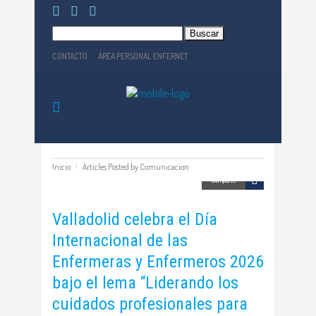
Buscar:
CONTACTO
ÁREA PERSONAL ENFERNET
Inicio
Articles Posted by Comunicacion
Comparte
Valladolid celebra el Día
Internacional de las
Enfermeras y Enfermeros 2026
bajo el lema “Liderando los
cuidados profesionales para