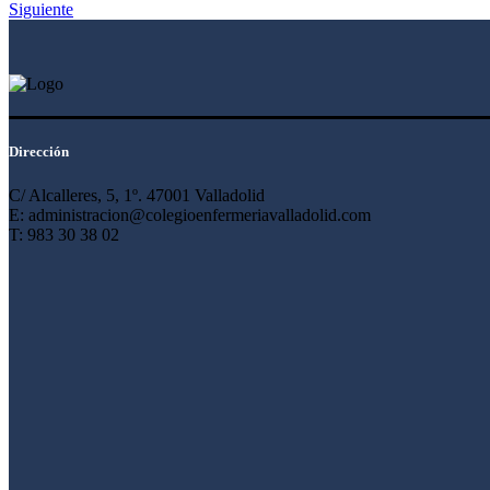
Siguiente
Dirección
C/ Alcalleres, 5, 1º. 47001 Valladolid
E: administracion@colegioenfermeriavalladolid.com
T: 983 30 38 02