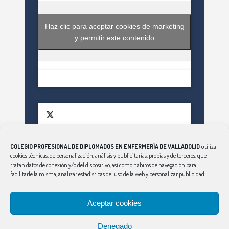
Haz clic para aceptar cookies de marketing
y permitir este contenido
COLEGIO PROFESIONAL DE DIPLOMADOS EN ENFERMERÍA DE VALLADOLID
utiliza
Haz clic para aceptar cookies de marketing
cookies técnicas, de personalización, análisis y publicitarias, propias y de terceros, que
Tweets by EnfValladolid
y permitir este contenido
tratan datos de conexión y/o del dispositivo, así como hábitos de navegación para
facilitarle la misma, analizar estadísticas del uso de la web y personalizar publicidad.
Aceptar cookies
Denegado